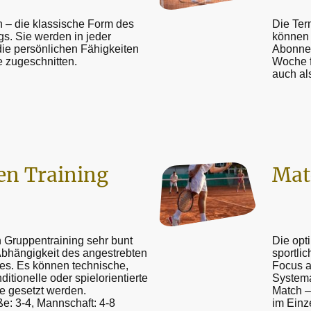
n – die klassische Form des
Die Ter
gs. Sie werden in jeder
können 
die persönlichen Fähigkeiten
Abonnem
 zugeschnitten.
Woche f
auch al
n Training
Mat
 Gruppentraining sehr bunt
Die opti
 Abhängigkeit des angestrebten
sportli
s. Es können technische,
Focus au
ditionelle oder spielorientierte
Systema
 gesetzt werden.
Match –
: 3-4, Mannschaft: 4-8
im Einz